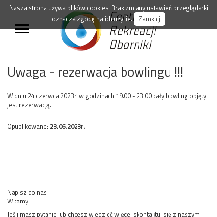
Nasza strona używa plików cookies. Brak zmiany ustawień przeglądarki
oznacza zgodę na ich użycie.
Zamknij
Uwaga - rezerwacja bowlingu !!!
W dniu 24 czerwca 2023r. w godzinach 19.00 - 23.00 cały bowling objęty
jest rezerwacją.
Opublikowano:
23.06.2023r.
Napisz do nas
Witamy
Jeśli masz pytanie lub chcesz wiedzieć więcej skontaktuj się z naszym