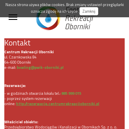
Nasza strona używa plików cookies. Brak zmiany ustawień przeglądarki
oznacza zgodę na ich użycie.
Zamknij
Kontakt
Centrum Rekreacji Oborniki
ul. Czarnkowska 84
64-600 Oborniki
e-mail:
bowling@pwik-oborniki.pl
Rezerwacje:
- w godzinach otwarcia lokalu tel.:
885 999 015
- poprzez system rezerwacji
online:
http://rezerwacje.centrumrekreacjioborniki.pl
Właściciel obiektu:
Przedsiębiorstwo Wodociągów i Kanalizacji w Obornikach Sp. z o. o.