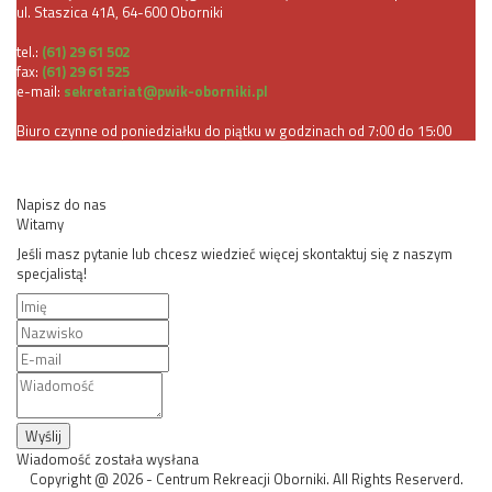
ul. Staszica 41A, 64-600 Oborniki
tel.:
(61) 29 61 502
fax:
(61) 29 61 525
e-mail:
sekretariat@pwik-oborniki.pl
Biuro czynne od poniedziałku do piątku w godzinach od 7:00 do 15:00
Napisz do nas
Witamy
Jeśli masz pytanie lub chcesz wiedzieć więcej skontaktuj się z naszym
specjalistą!
Wyślij
Wiadomość została wysłana
Copyright @ 2026 - Centrum Rekreacji Oborniki. All Rights Reserverd.